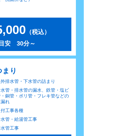
,000
（税込）
目安 30分～
つまり
屋外排水管・下水管の詰まり
給水管・排水管の漏水、鉄管・塩ビ
管・銅管・ポリ管・フレキ管などの
水漏れ
取付工事各種
給水管・給湯管工事
排水管工事