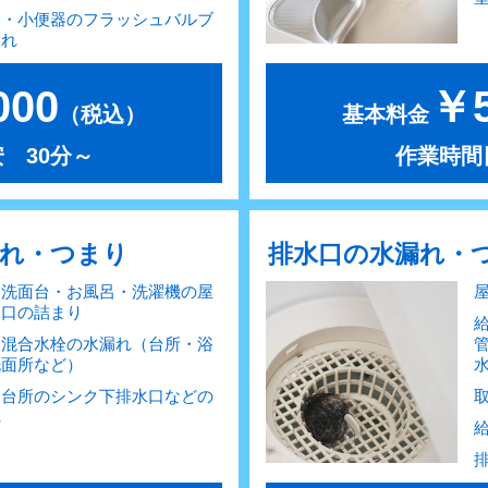
器・小便器のフラッシュバルブ
漏れ
000
￥5
（税込）
基本料金
 30分～
作業時間
漏れ・つまり
排水口の水漏れ・
・洗面台・お風呂・洗濯機の屋
水口の詰まり
・混合水栓の水漏れ（台所・浴
洗面所など）
・台所のシンク下排水口などの
れ