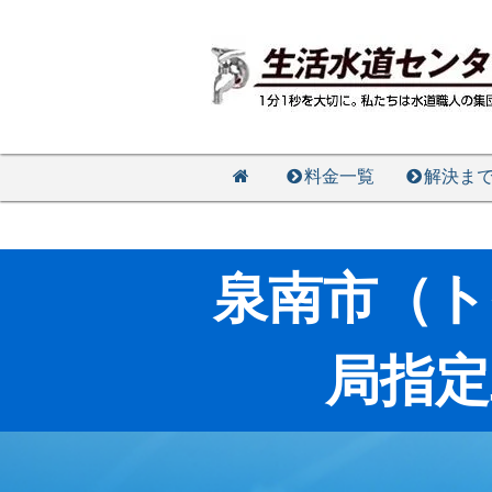
料金一覧
解決ま
泉南市（ト
局指定