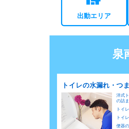
出動エリア
泉
トイレの水漏れ・つ
洋式
の詰
トイ
トイ
便器