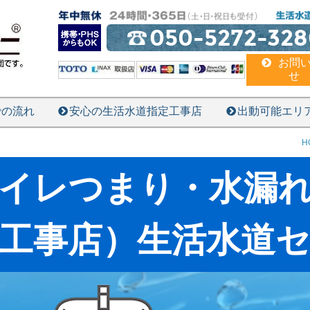
050-5272-328
お問
せ
での流れ
安心の生活水道指定工事店
出動可能エリ
H
イレつまり・水漏
工事店）生活水道