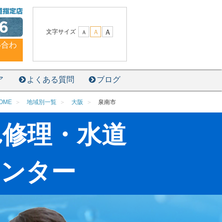
6
Ａ
文字サイズ
Ａ
Ａ
い合わ
ア
よくある質問
ブログ
OME
地域別一覧
大阪
泉南市
れ修理・水道
センター