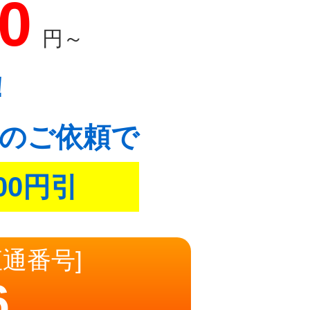
00
円～
！
のご依頼で
00円引
直通番号]
6