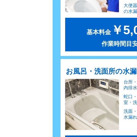
大便
の水
￥5,
基本料金
作業時間目安
お風呂・洗面所の水
台所
内排
蛇口
室・
洗面
水漏