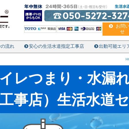
050-5272-327
お問
せ
での流れ
安心の生活水道指定工事店
出動可能エリ
H
イレつまり・水漏
工事店）生活水道