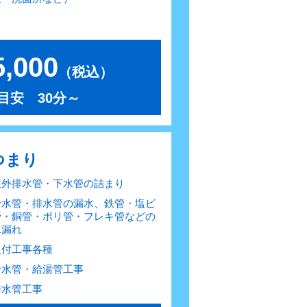
,000
（税込）
目安 30分～
つまり
屋外排水管・下水管の詰まり
給水管・排水管の漏水、鉄管・塩ビ
管・銅管・ポリ管・フレキ管などの
水漏れ
取付工事各種
給水管・給湯管工事
排水管工事