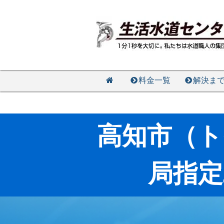
料金一覧
解決ま
高知市（ト
局指定