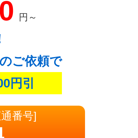
00
円～
！
のご依頼で
00円引
直通番号]
4