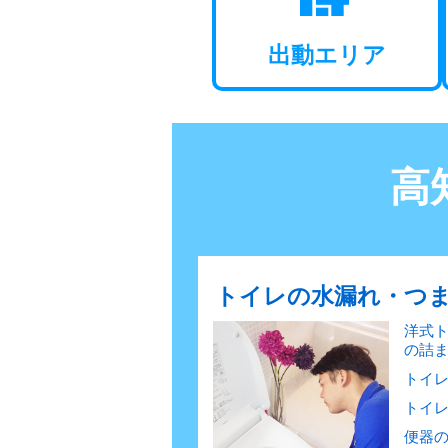
出動エリア
高
トイレの水漏れ・つ
洋式
の詰
トイ
トイ
便器