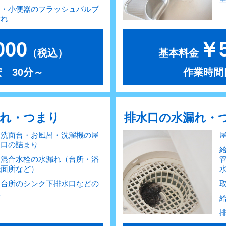
器・小便器のフラッシュバルブ
漏れ
000
￥5
（税込）
基本料金
 30分～
作業時間
漏れ・つまり
排水口の水漏れ・
・洗面台・お風呂・洗濯機の屋
水口の詰まり
・混合水栓の水漏れ（台所・浴
洗面所など）
・台所のシンク下排水口などの
れ