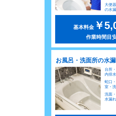
大便
の水
￥5,
基本料金
作業時間目安
お風呂・洗面所の水
台所
内排
蛇口
室・
洗面
水漏