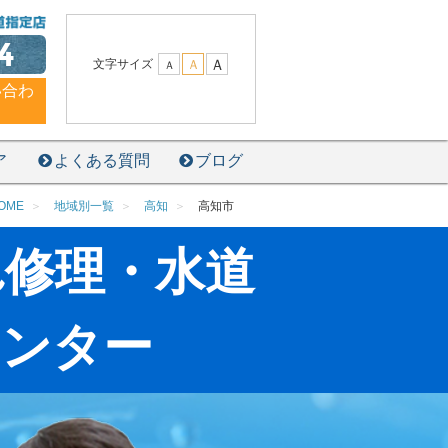
4
Ａ
文字サイズ
Ａ
Ａ
い合わ
ア
よくある質問
ブログ
OME
地域別一覧
高知
高知市
れ修理・水道
センター