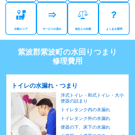
出動エリア
サービスの流れ
他社との比較
よくある質問
紫波郡紫波町の水回りつまり
修理費用
トイレの水漏れ・つまり
洋式トイレ・和式トイレ・大小
便器の詰まり
トイレタンク内の水漏れ
トイレタンク外の水漏れ
便器の下、床下の水漏れ