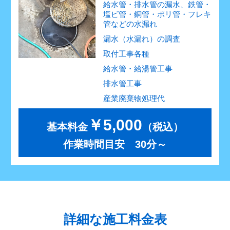
給水管・排水管の漏水、鉄管・
塩ビ管・銅管・ポリ管・フレキ
管などの水漏れ
漏水（水漏れ）の調査
取付工事各種
給水管・給湯管工事
排水管工事
産業廃棄物処理代
￥5,000
基本料金
（税込）
作業時間目安 30分～
詳細な施工料金表