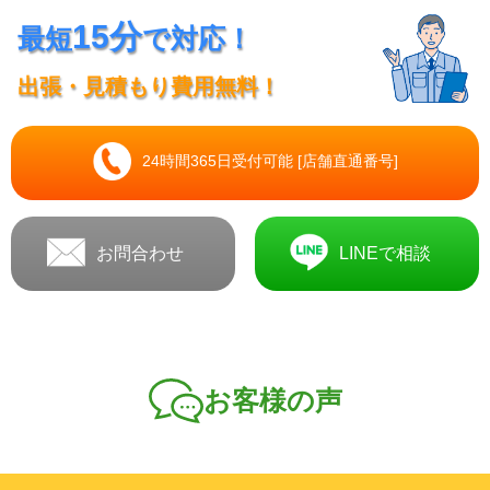
15分
最短
で対応！
出張・見積もり費用無料！
24時間365日受付可能 [店舗直通番号]
お問合わせ
LINEで相談
お客様の声