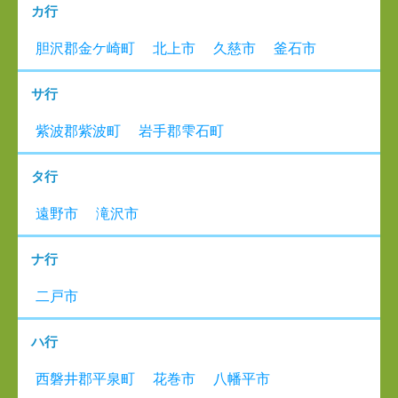
カ行
胆沢郡金ケ崎町
北上市
久慈市
釜石市
サ行
紫波郡紫波町
岩手郡雫石町
タ行
遠野市
滝沢市
ナ行
二戸市
ハ行
西磐井郡平泉町
花巻市
八幡平市