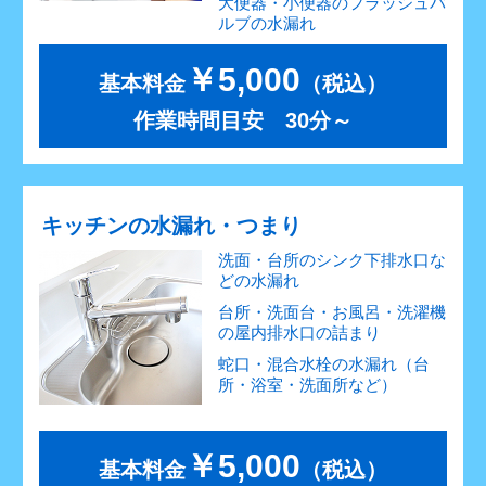
大便器・小便器のフラッシュバ
ルブの水漏れ
￥5,000
基本料金
（税込）
作業時間目安 30分～
キッチンの水漏れ・つまり
洗面・台所のシンク下排水口な
どの水漏れ
台所・洗面台・お風呂・洗濯機
の屋内排水口の詰まり
蛇口・混合水栓の水漏れ（台
所・浴室・洗面所など）
￥5,000
基本料金
（税込）