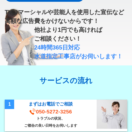
TVコマーシャルや芸能人を使用した宣伝など
高額な広告費
をかけないからです！
他社より
1円
でも高ければ
ご相談ください！
24時間365日対応
水道指定工事店
がお伺いします！
サービスの流れ
まずはお電話でご相談
1
050-5272-3256
トラブルの状況、
ご都合の良い日時をお伺いします