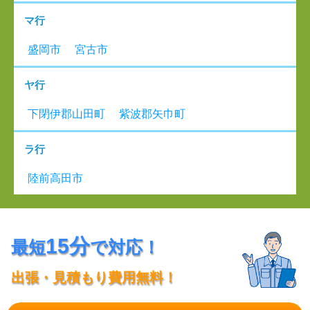
マ行
盛岡市
宮古市
ヤ行
下閉伊郡山田町
紫波郡矢巾町
ラ行
陸前高田市
15分
最短
で対応！
出張・見積もり費用無料！