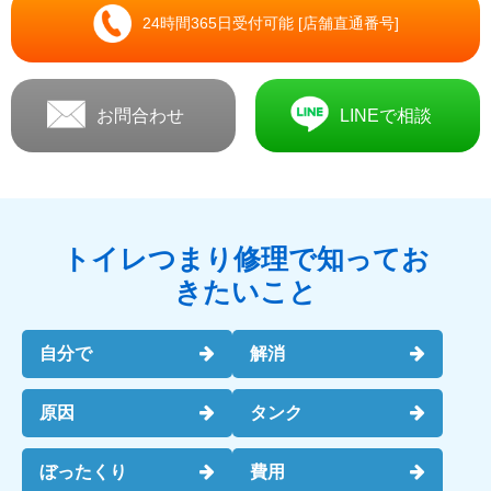
24時間365日受付可能 [店舗直通番号]
お問合わせ
LINEで相談
トイレつまり修理で知ってお
きたいこと
自分で
解消
原因
タンク
ぼったくり
費用