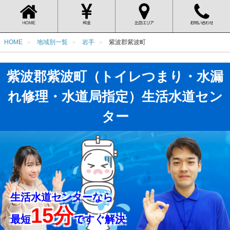
HOME
地域別一覧
岩手
紫波郡紫波町
紫波郡紫波町（トイレつまり・水漏
れ修理・水道局指定）生活水道セン
ター
生活水道センターなら
15分
最短
ですぐ解決