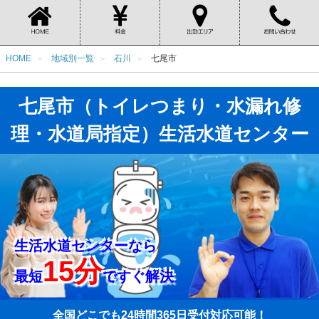
HOME
地域別一覧
石川
七尾市
七尾市（トイレつまり・水漏れ修
理・水道局指定）生活水道センター
生活水道センターなら
15分
最短
ですぐ解決
全国どこでも24時間365日受付対応可能！