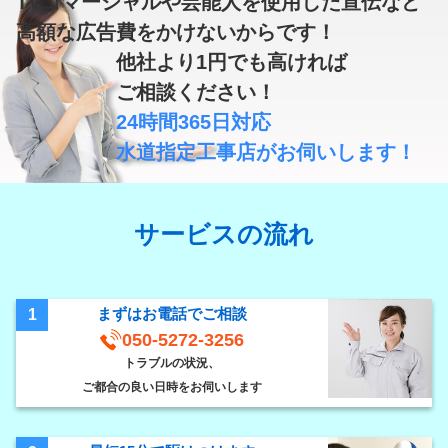
TVコマーシャルや芸能人を使用した宣伝など
高額な広告費
をかけないからです！
他社より
1円
でも高ければ
ご相談ください！
24時間365日対応
水道指定工事店
がお伺いします！
サービスの流れ
まずはお電話でご相談
1
050-5272-3256
トラブルの状況、
ご都合の良い日時をお伺いします