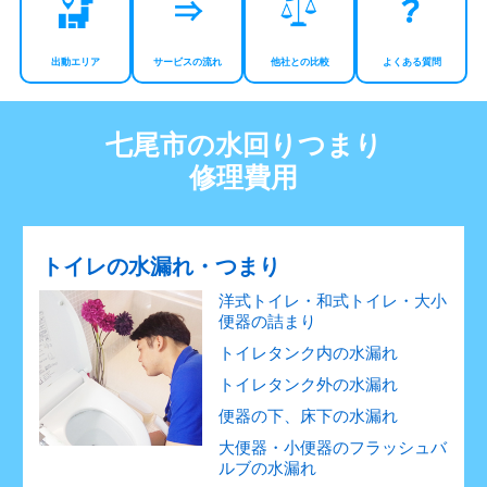
出動エリア
サービスの流れ
他社との比較
よくある質問
七尾市の水回りつまり
修理費用
トイレの水漏れ・つまり
洋式トイレ・和式トイレ・大小
便器の詰まり
トイレタンク内の水漏れ
トイレタンク外の水漏れ
便器の下、床下の水漏れ
大便器・小便器のフラッシュバ
ルブの水漏れ