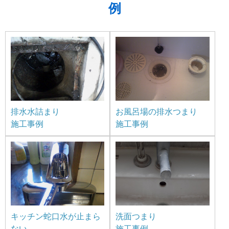
例
排水水詰まり
お風呂場の排水つまり
施工事例
施工事例
キッチン蛇口水が止まら
洗面つまり
ない
施工事例