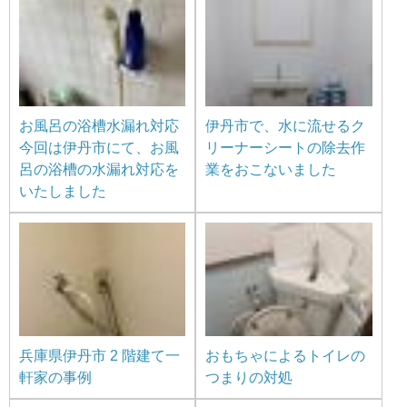
お風呂の浴槽水漏れ対応
伊丹市で、水に流せるク
今回は伊丹市にて、お風
リーナーシートの除去作
呂の浴槽の水漏れ対応を
業をおこないました
いたしました
兵庫県伊丹市 2 階建て一
おもちゃによるトイレの
軒家の事例
つまりの対処