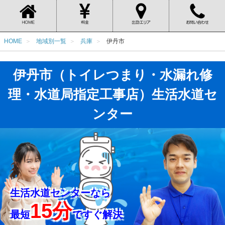
HOME
地域別一覧
兵庫
伊丹市
伊丹市（トイレつまり・水漏れ修
理・水道局指定工事店）生活水道セ
ンター
生活水道センターなら
15分
最短
ですぐ解決