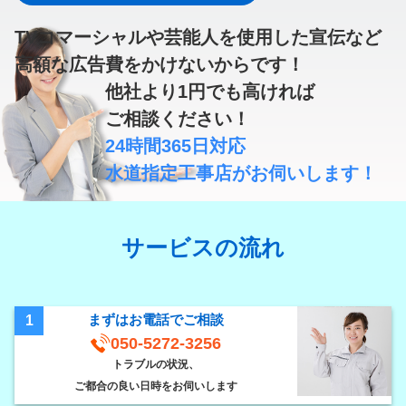
TVコマーシャルや芸能人を使用した宣伝など
高額な広告費
をかけないからです！
他社より
1円
でも高ければ
ご相談ください！
24時間365日対応
水道指定工事店
がお伺いします！
サービスの流れ
まずはお電話でご相談
1
050-5272-3256
トラブルの状況、
ご都合の良い日時をお伺いします