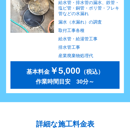
給水管・排水管の漏水、鉄管・
塩ビ管・銅管・ポリ管・フレキ
管などの水漏れ
漏水（水漏れ）の調査
取付工事各種
給水管・給湯管工事
排水管工事
産業廃棄物処理代
￥5,000
基本料金
（税込）
作業時間目安 30分～
詳細な施工料金表