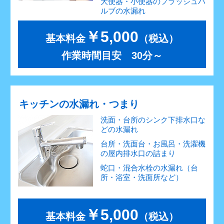
大便器・小便器のフラッシュバ
ルブの水漏れ
￥5,000
基本料金
（税込）
作業時間目安 30分～
キッチンの水漏れ・つまり
洗面・台所のシンク下排水口な
どの水漏れ
台所・洗面台・お風呂・洗濯機
の屋内排水口の詰まり
蛇口・混合水栓の水漏れ（台
所・浴室・洗面所など）
￥5,000
基本料金
（税込）