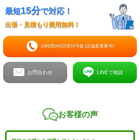
15分
最短
で対応！
出張・見積もり費用無料！
24時間365日受付可能 [店舗直通番号]
お問合わせ
LINEで相談
お客様の声