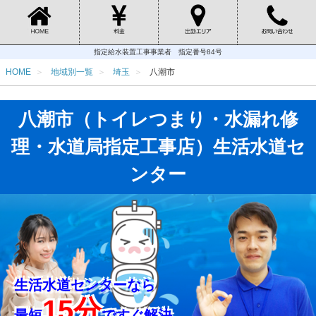
指定給水装置工事事業者 指定番号84号
HOME
地域別一覧
埼玉
八潮市
八潮市（トイレつまり・水漏れ修
理・水道局指定工事店）生活水道セ
ンター
生活水道センターなら
15分
最短
ですぐ解決