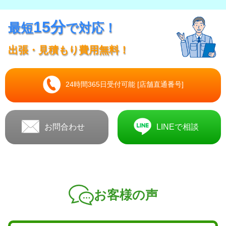
15分
最短
で対応！
出張・見積もり費用無料！
24時間365日受付可能 [店舗直通番号]
お問合わせ
LINEで相談
お客様の声