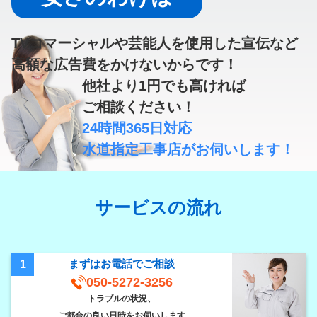
TVコマーシャルや芸能人を使用した宣伝など
高額な広告費
をかけないからです！
他社より
1円
でも高ければ
ご相談ください！
24時間365日対応
水道指定工事店
がお伺いします！
サービスの流れ
まずはお電話でご相談
1
050-5272-3256
トラブルの状況、
ご都合の良い日時をお伺いします