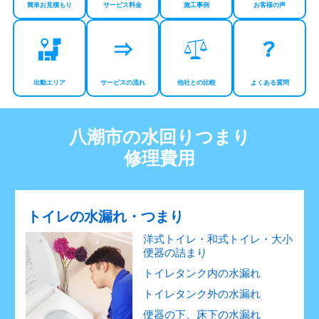
簡単お見積もり
サービス料金
施工事例
お客様の声
出動エリア
サービスの流れ
他社との比較
よくある質問
八潮市の水回りつまり
修理費用
トイレの水漏れ・つまり
洋式トイレ・和式トイレ・大小
便器の詰まり
トイレタンク内の水漏れ
トイレタンク外の水漏れ
便器の下、床下の水漏れ