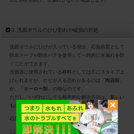
3. 洗面ボウルのひび割れや破損の対処
洗面ボウルにひびが入っている場合、応急処置として
防水テープや防水パテを使用して一時的に水漏れを防
ぐことができます。
洗面器に使用されている材料としては主に３タイプ上
げられますが、ヒビが入る恐れがあるのは
「陶器製」
か、「ホーロー製」
の物なのです。
ただし、いずれにしても根本的な解決方法は、
新しい
ものに交換するしかありません
。
応急処置の方法
1.ひび割れ部分を清掃し、乾燥させます。