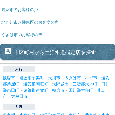
嘉麻市のお客様の声
北九州市八幡東区のお客様の声
うきは市のお客様の声
市区町村から生活水道指定店を探す
飯塚市
・
糟屋郡宇美町
・
大川市
・
うきは市
・
小郡市
・
遠賀
郡芦屋町
・
遠賀郡岡垣町
・
大野城市
・
三潴郡大木町
・
田川
郡糸田町
・
遠賀郡遠賀町
・
朝倉市
・
田川郡大任町
・
糸島
市
・
大牟田市