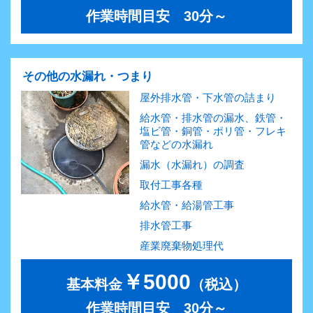
作業時間目安 30分～
その他の水漏れ・つまり
屋外排水管・下水管の詰まり
給水管・排水管の漏水、鉄管・
塩ビ管・銅管・ポリ管・フレキ
管などの水漏れ
漏水（水漏れ）の調査
取付工事各種
給水管・給湯管工事
排水管工事
産業廃棄物処理代
￥5000
基本料金
（税込）
作業時間目安 30分～