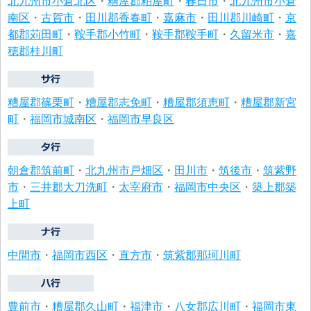
北九州市小倉北区
・
糟屋郡粕屋町
・
春日市
・
北九州市小倉
南区
・
古賀市
・
田川郡香春町
・
嘉麻市
・
田川郡川崎町
・
京
都郡苅田町
・
鞍手郡小竹町
・
鞍手郡鞍手町
・
久留米市
・
嘉
穂郡桂川町
糟屋郡篠栗町
・
糟屋郡志免町
・
糟屋郡須恵町
・
糟屋郡新宮
町
・
福岡市城南区
・
福岡市早良区
朝倉郡筑前町
・
北九州市戸畑区
・
田川市
・
筑後市
・
筑紫野
市
・
三井郡大刀洗町
・
太宰府市
・
福岡市中央区
・
築上郡築
上町
中間市
・
福岡市西区
・
直方市
・
筑紫郡那珂川町
豊前市
・
糟屋郡久山町
・
福津市
・
八女郡広川町
・
福岡市東