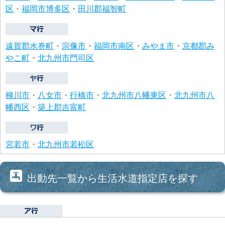
区
・
福岡市博多区
・
田川郡福智町
遠賀郡水巻町
・
宗像市
・
福岡市南区
・
みやま市
・
京都郡み
やこ町
・
北九州市門司区
柳川市
・
八女市
・
行橋市
・
北九州市八幡東区
・
北九州市八
幡西区
・
築上郡吉富町
宮若市
・
北九州市若松区
出動先一覧から生活水道指定店を探す