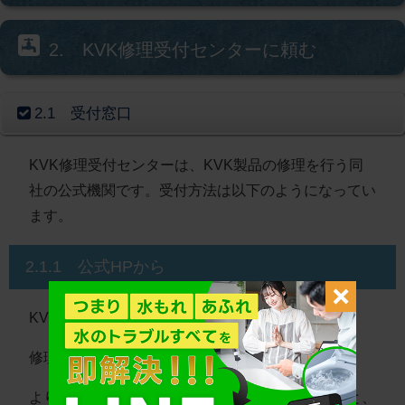
2. KVK修理受付センターに頼む
2.1 受付窓口
KVK修理受付センターは、KVK製品の修理を行う同
社の公式機関です。受付方法は以下のようになってい
ます。
2.1.1 公式HPから
KVKの公式HP上にある
修理依頼の専用フォーム
より依頼します。必要事項を書き込んで送信すると、