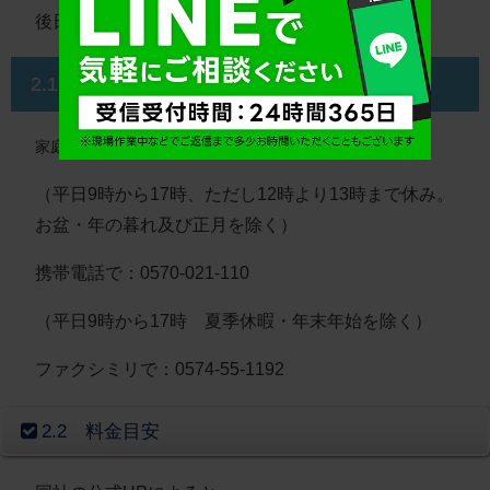
後日担当者から連絡が来るシステムです。
2.1.2 電話＆ファクシミリで申し込む
0120-474-161
家庭の電話で：
（平日9時から17時、ただし12時より13時まで休み。
お盆・年の暮れ及び正月を除く）
携帯電話で：0570-021-110
（平日9時から17時 夏季休暇・年末年始を除く）
ファクシミリで：0574-55-1192
2.2 料金目安