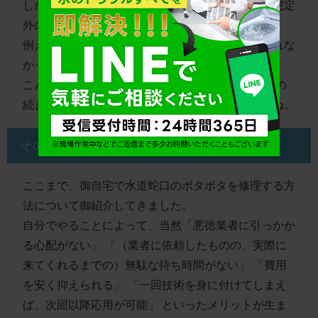
しかし、どれだけ入念に準備をしても、作業中に想定
外の事態に遭遇することはあります。
例えば、配管が古くてさび付いていて、部品が外れな
かったり、壁の中の配管が壊れてしまうなど…。
こんなときにはどうしたらいいのでしょうか？
この
続きは、
ページ下のリンク先
で確かめてくださいね。
その７ 困ったときはプロに相談を！
ここまで、御自宅で水道蛇口のポタポタを修理する方
法について御紹介してきました。
自分でやることによって、当然
「悪徳業者に引っかか
る心配がない」
「（業者に依頼したものの、実際に
来てくれるまでの）無駄な待ち時間がない」
「費用
を安く抑えられる」
「一回技術を身に付けてしまえ
ば、次回以降応用が可能」
といったメリットが生ま