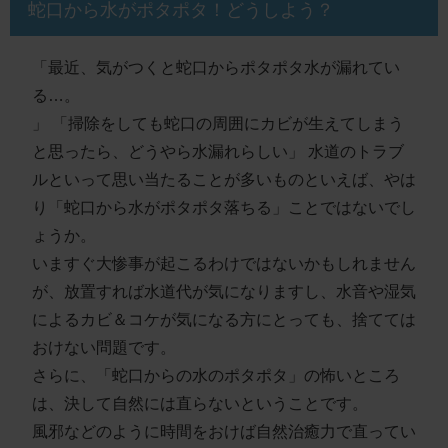
蛇口から水がポタポタ！どうしよう？
「最近、気がつくと蛇口からポタポタ水が漏れてい
る…。
」
「掃除をしても蛇口の周囲にカビが生えてしまう
と思ったら、どうやら水漏れらしい」
水道のトラブ
ルといって思い当たることが多いものといえば、やは
り
「蛇口から水がポタポタ落ちる」
ことではないでし
ょうか。
いますぐ大惨事が起こるわけではないかもしれません
が、
放置すれば水道代が気になりますし、水音や湿気
によるカビ＆コケが気になる方にとっても、捨てては
おけない問題
です。
さらに、「蛇口からの水のポタポタ」の怖いところ
は、
決して自然には直らない
ということです。
風邪などのように時間をおけば自然治癒力で直ってい