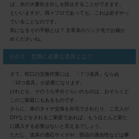
ば、水の大量吹き出しを防止することができます。
といいますが、我々プロであっても、これは必ずやっ
ていることなのです。
気になるその手順とは？
文章末のリンク先
でお確か
めくださいね。
その２ 交換に必要な道具とは？
さて、蛇口の交換作業には、
「７つ道具」
ならぬ
「10つ道具」
が必要になります。
けれども、そのうち
半分ぐらいのものは、おそらくど
このご家庭にもあるもの
です。
さらに、
車のタイヤ交換
を自宅でされたり、ご主人が
DIYなどをされる
ご家庭であれば、
もうほとんど新た
に購入する必要はない
と言えるでしょう。
ただし、
道具の適応サイズや、部品の適合性
などは事