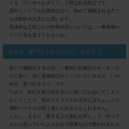
くる「ワンホールタイプ」
と呼ばれる蛇口です。
意外とシンプルな構造
なので、初めて挑戦される方で
も比較的大丈夫だと思います。
具体的な工程ごとの作業内容については、
一番最後の
リンク先
を見てくださいね。
その４ 壁つけタイプだけど、大丈夫？
続いて御紹介するのは、一般的にお風呂やキッチンな
どに多い、
壁に直接蛇口がくっついているもの、いわ
ゆる「壁つけタイプ」
です。
つまり、蛇口を取り外すさいに壁に穴があいてしまう
ということで、初めてトライされる方にはちょっと心
理的ハードルが高く感じられるかもしれません。
しかし、まさに
「案ずるより産むが早し」
で、やって
みたら思っていたよりかなり簡単なので驚かれるかも