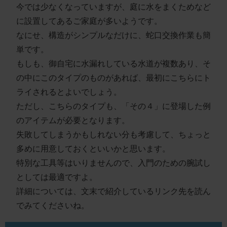
今では少なくなっていますが、庭に水をまくためなど
に設置してあるご家庭が多いようです。
なにせ、構造がシンプルなだけに、
蛇口交換作業も簡
単
です。
もしも、御自宅に水漏れしている水道が複数あり、そ
の中にこのタイプのものがあれば、
最初にこちらにト
ライ
されるとよいでしょう。
ただし、こちらのタイプも、「その４」に登場した
例
のアイテム
が必要となります。
失敗してしまうかもしれない分も考慮して、ちょっと
多めに用意しておくといいかと思います。
特別な工具等はいりませんので、
入門のための腕試し
としては最適ですよ。
詳細については、
文末で紹介しているリンク先
を読ん
でみてくださいね。