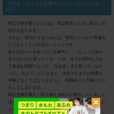
その６ ちょっと作業ストップ！そんなとき
は？
蛇口交換作業というのは、実は料理づくりに似ている
部分があります。
それは、成功させるためには、
事前にしっかり準備を
しておくことが大切
ということです。
例えばカレーを作っている最中に、 「ちょっと肉が
足りないから買ってくる」 とか、全ての材料を入れ
て煮込む段階になって 「玉ねぎ、まだ切っていなか
った」 なんてことになると、当然それまでの作業を
中断しなくてはなりませんし、時間的にも
大幅にロス
をしてしまいます。
蛇口交換の際も、取り換える蛇口が適合していること
はもちろんですが、道具類も事前に用意しておきまし
ょう。