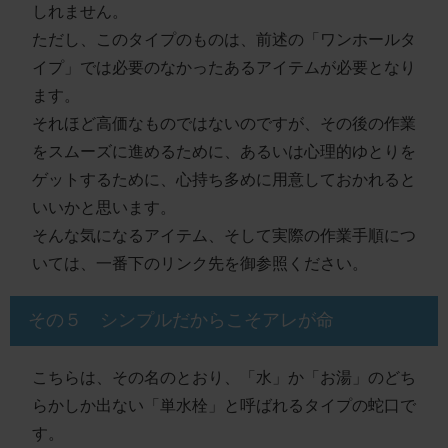
しれません。
ただし、このタイプのものは、前述の「ワンホールタ
イプ」では必要のなかった
あるアイテム
が必要となり
ます。
それほど高価なものではないのですが、その後の作業
をスムーズに進めるために、あるいは心理的ゆとりを
ゲットするために、
心持ち多めに用意
しておかれると
いいかと思います。
そんな
気になるアイテム、そして実際の作業手順
につ
いては、
一番下のリンク先
を御参照ください。
その５ シンプルだからこそアレが命
こちらは、その名のとおり、「水」か「お湯」のどち
らかしか出ない
「単水栓」
と呼ばれるタイプの蛇口で
す。