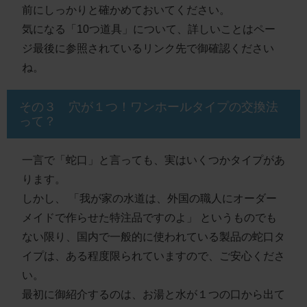
前にしっかりと確かめておいてください。
気になる「10つ道具」について、
詳しいことはペー
ジ最後に参照されているリンク先で
御確認ください
ね。
その３ 穴が１つ！ワンホールタイプの交換法
って？
一言で「蛇口」と言っても、実はいくつかタイプがあ
ります。
しかし、 「我が家の水道は、外国の職人にオーダー
メイドで作らせた特注品ですのよ」 というものでも
ない限り、国内で一般的に使われている製品の蛇口タ
イプは、
ある程度限られています
ので、ご安心くださ
い。
最初に御紹介するのは、
お湯と水が１つの口から出て