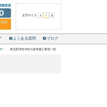
0
Ａ
文字サイズ
Ａ
Ａ
い合わ
ア
よくある質問
ブログ
ME
葦北郡津奈木町の参考施工事例一覧