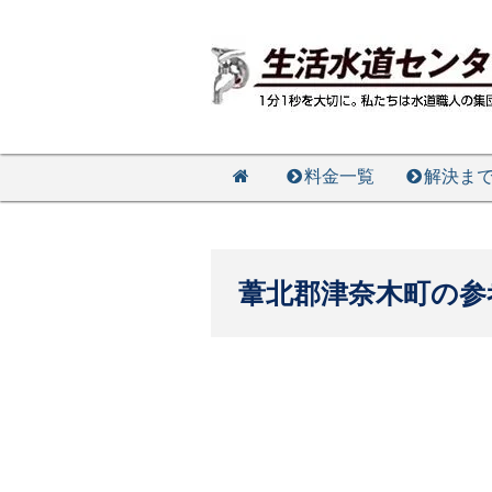
料金一覧
解決ま
葦北郡津奈木町の参