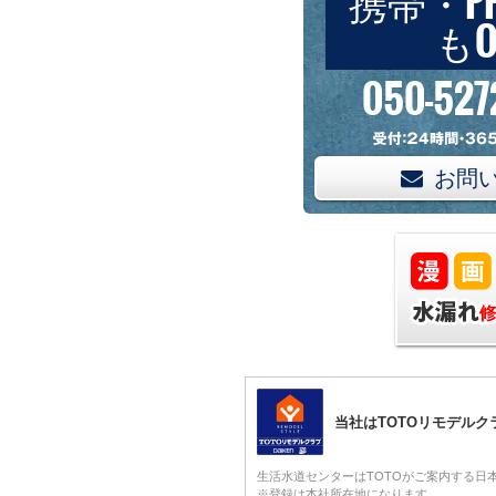
携帯・P
もO
050-527
お問
当社はTOTOリモデル
生活水道センターはTOTOがご案内する日
※登録は本社所在地になります。