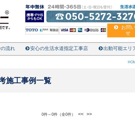
050-5272-327
お問
せ
での流れ
安心の生活水道指定工事店
出動可能エリ
HO
考施工事例一覧
<<
>>
0件～0件（全0件）