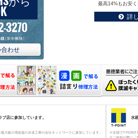
HSから
最高14%もお安
K
詳
2-3270
い合わせ
クラブ店に参加しています。
水廻
本最大級の増改築の水道工事の会社ネットワークに参加しています。
※全国でT-POI
※ご依頼の際に「T