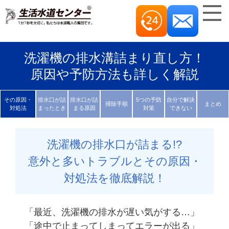
洗濯機の排水溝詰まり直し方！
原因や予防方法も詳しく解説
その原因・
排水口が
詰
排水口が
詰
5つの
予防
自分で
解決
掃除手順
まとめ
対処法
まったとき
まる原因
対策
できない
洗濯機の排水口が詰まる!?
意外と多いトラブルとその原因・
対処法を徹底解説！
「最近、洗濯機の排水が遅い気がする…」
「途中で止まってしまってエラーが出る」